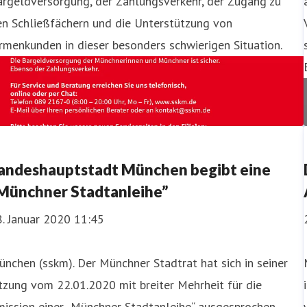
argeldversorgung, der Zahlungsverkehr, der Zugang zu
en Schließfächern und die Unterstützung von
rmenkunden in dieser besonders schwierigen Situation.
andeshauptstadt München begibt eine
Münchner Stadtanleihe”
. Januar 2020 11:45
nchen (sskm). Der Münchner Stadtrat hat sich in seiner
tzung vom 22.01.2020 mit breiter Mehrheit für die
ission einer „Münchner Stadtanleihe“ ausgesprochen.