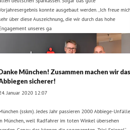
allen deutschen Sparkassen. Sogar das gute
Vorjahresergebnis konnte ausgebaut werden. „Ich freue mic
sehr über diese Auszeichnung, die wir durch das hohe
Engagement unseres ga
Danke München! Zusammen machen wir da
Abbiegen sicherer!
24. Januar 2020 12:07
München (sskm). Jedes Jahr passieren 2000 Abbiege-Unfäll
in München, weil Radfahrer im toten Winkel übersehen
werden. Genau das können die sogenannten „Trixi-Spiegel“