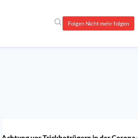
Im Newsroom suchen
Folgen
Nicht mehr folgen
Achtung vor Trickbetrügern in der Corona-