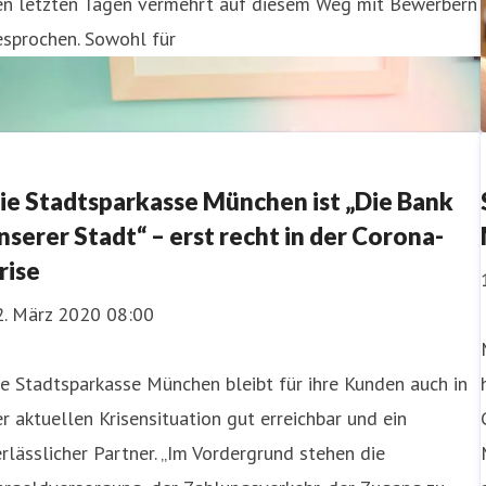
en letzten Tagen vermehrt auf diesem Weg mit Bewerbern
esprochen. Sowohl für
ie Stadtsparkasse München ist „Die Bank
nserer Stadt“ – erst recht in der Corona-
rise
2. März 2020 08:00
e Stadtsparkasse München bleibt für ihre Kunden auch in
r aktuellen Krisensituation gut erreichbar und ein
rlässlicher Partner. „Im Vordergrund stehen die