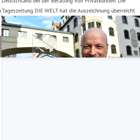
Deutschland bei der Beratung von Privatkunden. Die
h
Tageszeitung DIE WELT hat die Auszeichnung überreicht
s
e