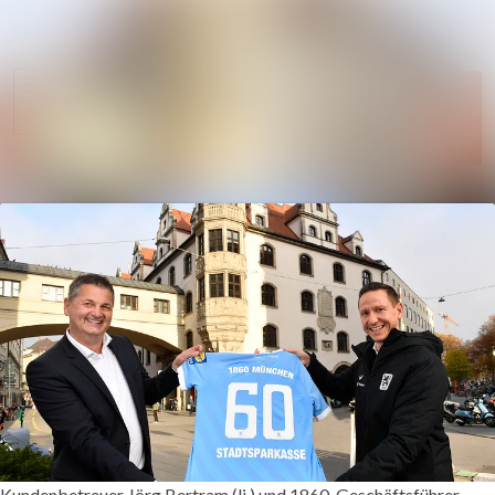
Im Newsroom su
Alle
Folgen
Meldungen
Nicht mehr
Mediengalerie
folgen
Kontakt
Kundenbetreuer Jörg Bertram (li.) und 1860-Geschäftsführer