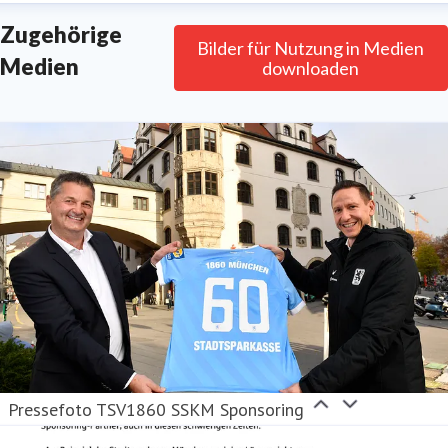
Zugehörige
Telefon 089 2167-0 · Telefax 089 2167-900000
Bilder für Nutzung in Medien
Medien
·
www.sskm.de
downloaden
Unsere Datenschutz-Regelungen finden Sie unter
www.sskm.de/Datenschutz
Pressefoto TSV1860 SSKM Sponsoring