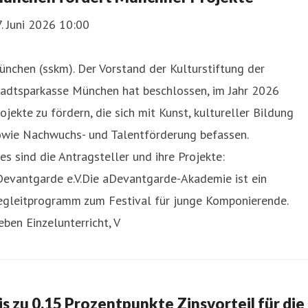
. Juni 2026 10:00
nchen (sskm). Der Vorstand der Kulturstiftung der
tadtsparkasse München hat beschlossen, im Jahr 2026
ojekte zu fördern, die sich mit Kunst, kultureller Bildung
owie Nachwuchs- und Talentförderung befassen.
es sind die Antragsteller und ihre Projekte:
Devantgarde e.V.Die aDevantgarde-Akademie ist ein
egleitprogramm zum Festival für junge Komponierende.
ben Einzelunterricht, V
is zu 0,15 Prozentpunkte Zinsvorteil für die