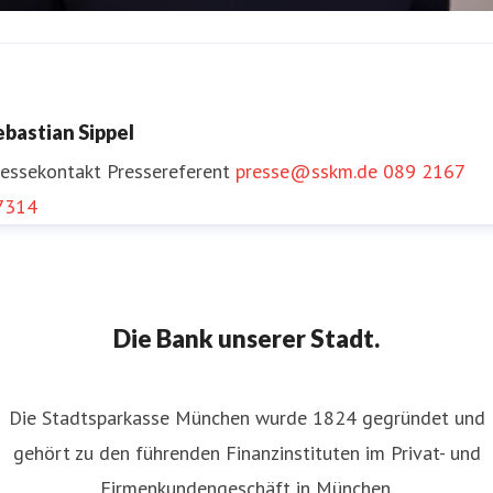
ornelia Klaila
ressekontakt
Leiterin Presse und Öffentlichkeitsarbeit
ebastian Sippel
resse@sskm.de
089 2167 47301
ressekontakt
Pressereferent
presse@sskm.de
089 2167
7314
Die Bank unserer Stadt.
Die Stadtsparkasse München wurde 1824 gegründet und
gehört zu den führenden Finanzinstituten im Privat- und
Firmenkundengeschäft in München.