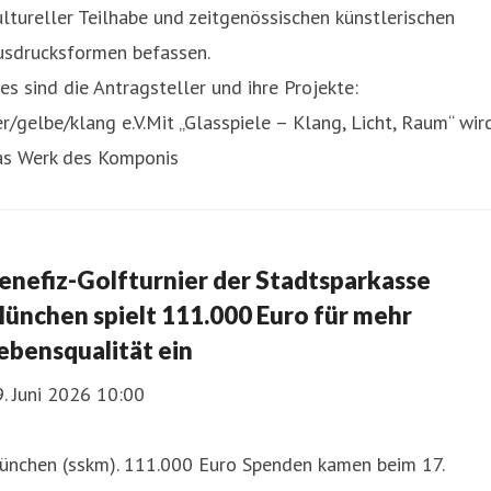
ltureller Teilhabe und zeitgenössischen künstlerischen
usdrucksformen befassen.
es sind die Antragsteller und ihre Projekte:
r/gelbe/klang e.V.Mit „Glasspiele – Klang, Licht, Raum“ wir
as Werk des Komponis
enefiz-Golfturnier der Stadtsparkasse
ünchen spielt 111.000 Euro für mehr
ebensqualität ein
. Juni 2026 10:00
ünchen (sskm). 111.000 Euro Spenden kamen beim 17.