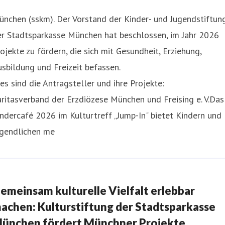
nchen (sskm). Der Vorstand der Kinder- und Jugendstiftun
er Stadtsparkasse München hat beschlossen, im Jahr 2026
ojekte zu fördern, die sich mit Gesundheit, Erziehung,
sbildung und Freizeit befassen.
es sind die Antragsteller und ihre Projekte:
ritasverband der Erzdiözese München und Freising e. V.Das
ndercafé 2026 im Kulturtreff „Jump-In" bietet Kindern und
ugendlichen me
emeinsam kulturelle Vielfalt erlebbar
achen: Kulturstiftung der Stadtsparkasse
ünchen fördert Münchner Projekte