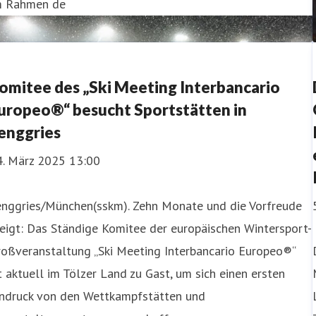
m Rahmen de
omitee des „Ski Meeting Interbancario
uropeo®“ besucht Sportstätten in
enggries
4. März 2025 13:00
enggries/München(sskm). Zehn Monate und die Vorfreude
eigt: Das Ständige Komitee der europäischen Wintersport-
roßveranstaltung „Ski Meeting Interbancario Europeo®“
t aktuell im Tölzer Land zu Gast, um sich einen ersten
indruck von den Wettkampfstätten und