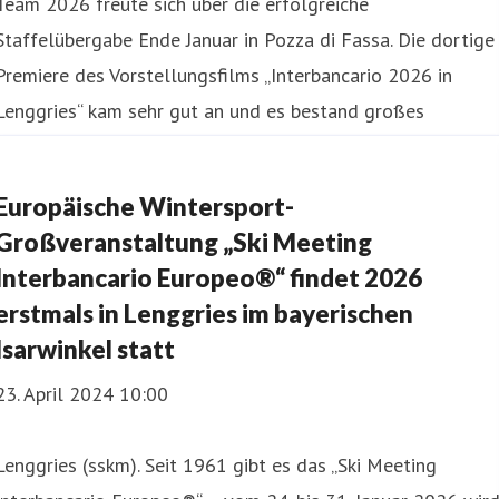
Team 2026 freute sich über die erfolgreiche
Staffelübergabe Ende Januar in Pozza di Fassa. Die dortige
Premiere des Vorstellungsfilms „Interbancario 2026 in
Lenggries“ kam sehr gut an und es bestand großes
Interesse an den Top-Bedingung
Europäische Wintersport-
Großveranstaltung „Ski Meeting
Interbancario Europeo®“ findet 2026
erstmals in Lenggries im bayerischen
Isarwinkel statt
23. April 2024 10:00
Lenggries (sskm). Seit 1961 gibt es das „Ski Meeting