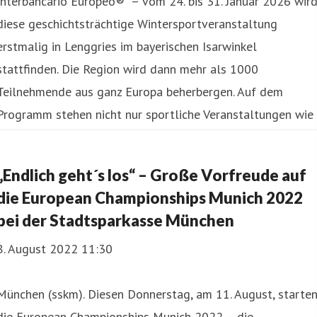
Interbancario Europeo®“ – vom 24. bis 31. Januar 2026 wir
diese geschichtsträchtige Wintersportveranstaltung
erstmalig in Lenggries im bayerischen Isarwinkel
stattfinden. Die Region wird dann mehr als 1000
Teilnehmende aus ganz Europa beherbergen. Auf dem
Programm stehen nicht nur sportliche Veranstaltungen wie
Ski- und Langlaufrennen, sondern
„Endlich geht´s los“ – Große Vorfreude auf
die European Championships Munich 2022
bei der Stadtsparkasse München
8. August 2022 11:30
München (sskm). Diesen Donnerstag, am 11. August, starte
die European Championships Munich 2022 – die