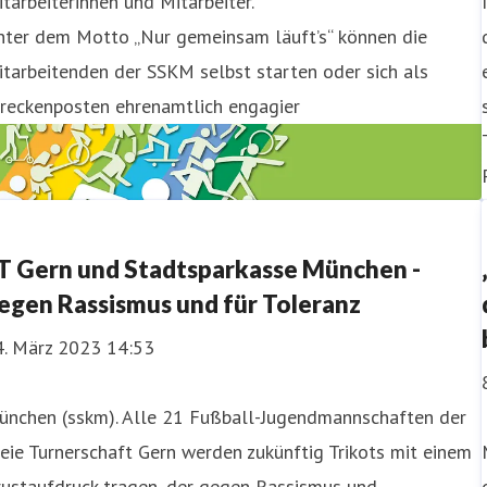
tarbeiterinnen und Mitarbeiter.
nter dem Motto „Nur gemeinsam läuft’s“ können die
tarbeitenden der SSKM selbst starten oder sich als
treckenposten ehrenamtlich engagier
T Gern und Stadtsparkasse München -
egen Rassismus und für Toleranz
4. März 2023 14:53
ünchen (sskm). Alle 21 Fußball-Jugendmannschaften der
eie Turnerschaft Gern werden zukünftig Trikots mit einem
rustaufdruck tragen, der gegen Rassismus und