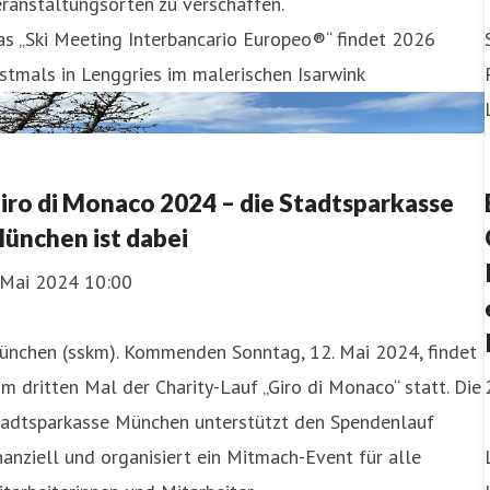
ranstaltungsorten zu verschaffen.
s „Ski Meeting Interbancario Europeo®“ findet 2026
stmals in Lenggries im malerischen Isarwink
iro di Monaco 2024 – die Stadtsparkasse
ünchen ist dabei
. Mai 2024 10:00
ünchen (sskm). Kommenden Sonntag, 12. Mai 2024, findet
m dritten Mal der Charity-Lauf „Giro di Monaco“ statt. Die
tadtsparkasse München unterstützt den Spendenlauf
nanziell und organisiert ein Mitmach-Event für alle