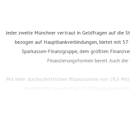
Jeder zweite Münchner vertraut in Geldfragen auf die S
bezogen auf Hauptbankverbindungen, bietet mit 57 St
Sparkassen-Finanzgruppe, dem größten Finanzver
Finanzierungsformen bereit. Auch di
Mit einer durchschnittlichen Bilanzsumme von 19,6 Mill
Kreditinstitut beschäftigt 2.100 Sparkassen-Mi
gesellschaftlichen und kulturellen Bereich für den 