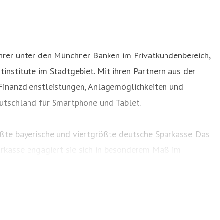
ührer unter den Münchner Banken im Privatkundenbereich,
institute im Stadtgebiet. Mit ihren Partnern aus der
Finanzdienstleistungen, Anlagemöglichkeiten und
utschland für Smartphone und Tablet.
ößte bayerische und viertgrößte deutsche Sparkasse. Das
arkasse engagiert sie sich in besonderem Maß im
 betreiben außerdem für Münchens Bürger eine Online-