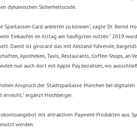
gen dynamischen Sicherheitscode.
ie Sparkassen-Card anbieten zu können", sagte Dr. Bernd Hoc
 beim Einkaufen im Alltag am häufigsten nutzen." 2019 wur
lt. Damit ist girocard das mit Abstand führende, bargeld
schäften, Apotheken, Taxis, Restaurants, Coffee-Shops, an 
nden nun auch dort mit Apple Pay bezahlen, wo ausschließl
hohen Anspruch der Stadtsparkasse München bei digitalen B
 erreicht," ergänzt Hochberger.
rokontoangebot mit attraktiven Payment-Produkten aus. Sp
enutzt werden.