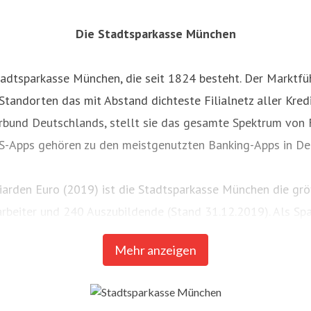
Die Stadtsparkasse München
tadtsparkasse München, die seit 1824 besteht. Der Marktf
andorten das mit Abstand dichteste Filialnetz aller Kredit
bund Deutschlands, stellt sie das gesamte Spektrum von 
e S-Apps gehören zu den meistgenutzten Banking-Apps in De
iarden Euro (2019) ist die Stadtsparkasse München die gr
tarbeiter und 240 Auszubildende (Stand 31.12.2019). Als Sp
Standort München. betterplace.org und die Stadtsparkasse
Mehr anzeigen
Spendenplattform
unter
www.gut-fuer-muenchen.de
.