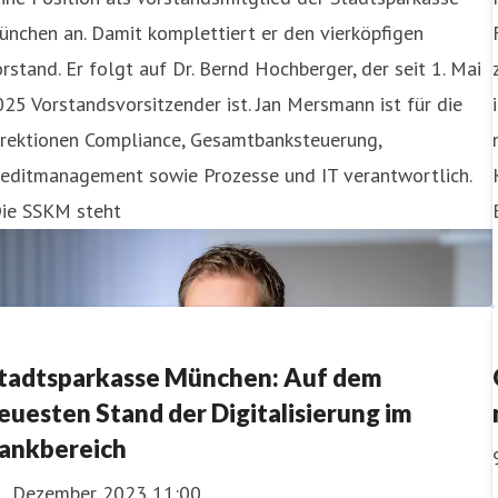
nchen an. Damit komplettiert er den vierköpfigen
rstand. Er folgt auf Dr. Bernd Hochberger, der seit 1. Mai
25 Vorstandsvorsitzender ist. Jan Mersmann ist für die
irektionen Compliance, Gesamtbanksteuerung,
reditmanagement sowie Prozesse und IT verantwortlich.
Die SSKM steht
tadtsparkasse München: Auf dem
euesten Stand der Digitalisierung im
ankbereich
1. Dezember 2023 11:00