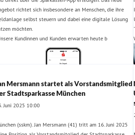
gebot richtet sich insbesondere an Menschen, die ihre
ldanlage selbst steuern und dabei eine digitale Lösung
utzen möchten.
Unsere Kundinnen und Kunden erwarten heute b
an Mersmann startet als Vorstandsmitglied
er Stadtsparkasse München
. Juni 2025 10:00
nchen (sskm). Jan Mersmann (41) tritt am 16. Juni 2025
ine Position als Vorstandsmitglied der Stadtsparkasse