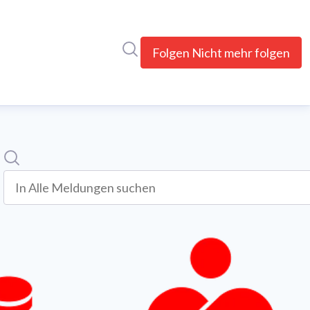
Im Newsroom suchen
Folgen
Nicht mehr folgen
Suche
In alle meldungen suchen