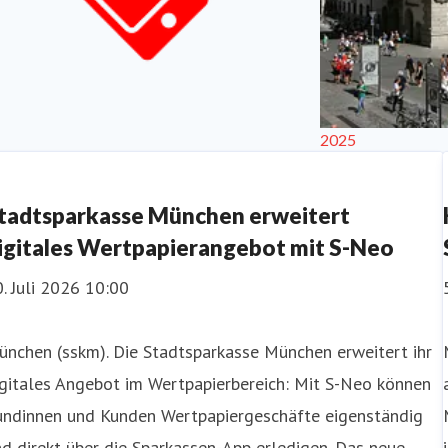
2025
talisierung
tadtsparkasse München erweitert
igitales Wertpapierangebot mit S-Neo
. Juli 2026 10:00
nchen (sskm). Die Stadtsparkasse München erweitert ihr
gitales Angebot im Wertpapierbereich: Mit S-Neo können
undinnen und Kunden Wertpapiergeschäfte eigenständig
d direkt über die Sparkassen-App erledigen. Das neue