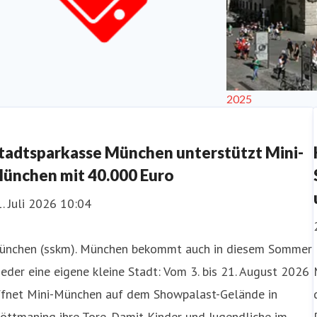
2025
talisierung
tadtsparkasse München unterstützt Mini-
ünchen mit 40.000 Euro
. Juli 2026 10:04
ünchen (sskm). München bekommt auch in diesem Sommer
eder eine eigene kleine Stadt: Vom 3. bis 21. August 2026
ffnet Mini-München auf dem Showpalast-Gelände in
öttmaning ihre Tore. Damit Kinder und Jugendliche im