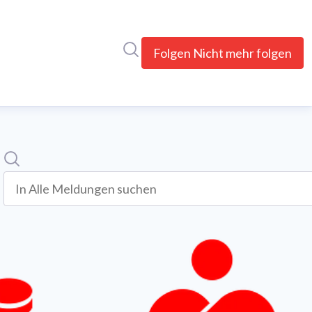
Im Newsroom suchen
Folgen
Nicht mehr folgen
Suche
In alle meldungen suchen