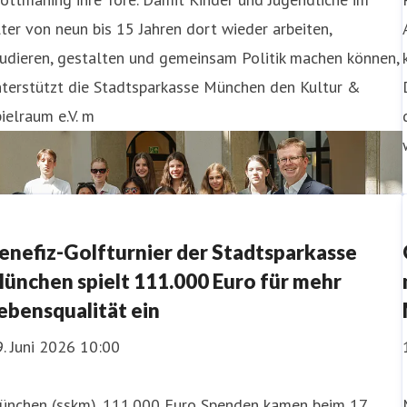
ter von neun bis 15 Jahren dort wieder arbeiten,
udieren, gestalten und gemeinsam Politik machen können,
nterstützt die Stadtsparkasse München den Kultur &
ielraum e.V. m
enefiz-Golfturnier der Stadtsparkasse
ünchen spielt 111.000 Euro für mehr
ebensqualität ein
. Juni 2026 10:00
ünchen (sskm). 111.000 Euro Spenden kamen beim 17.