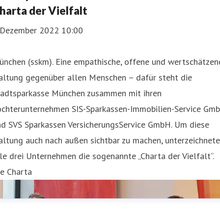
harta der Vielfalt
. Dezember 2022 10:00
ünchen (sskm). Eine empathische, offene und wertschätzen
altung gegenüber allen Menschen – dafür steht die
tadtsparkasse München zusammen mit ihren
ochterunternehmen SIS-Sparkassen-Immobilien-Service Gm
nd SVS Sparkassen VersicherungsService GmbH. Um diese
altung auch nach außen sichtbar zu machen, unterzeichnet
le drei Unternehmen die sogenannte „Charta der Vielfalt“.
ie Charta