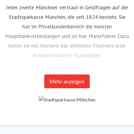
Jeder zweite Münchner vertraut in Geldfragen auf die
Stadtsparkasse München, die seit 1824 besteht. Sie
hat im Privatkundenbereich die meisten
Hauptbankverbindungen und ist hier Marktführer. Dazu
bietet sie mit Abstand das dichteste Filialnetz aller
Kreditinstitute im Stadtgebiet.
Mit ihren Partnern aus der Sparkassen-Finanzgruppe,
Mehr anzeigen
dem größten Finanzverbund Deutschlands, stellt sie
das gesamte Spektrum von Finanzdienstleistungen,
Anlagemöglichkeiten und Finanzierungsformen bereit.
Die S-App ist mit 27 Mio. Downloads die
meistgenutzte Banking-App in Deutschland. Mit einer
durchschnittlichen Bilanzsumme von 21 Milliarden