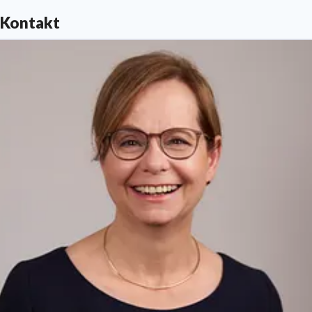
Euro ist die Stadtsparkasse München die größte
Kontakt
bayerische und viertgrößte deutsche Sparkasse. Das
Kreditinstitut beschäftigt 2.030 Sparkassen-
Mitarbeiter und 260 Auszubildende (Alle Angaben für
2020).
Als Sparkasse engagiert sie sich in besonderem Maß
im gesellschaftlichen und kulturellen Bereich für
München. Zusammen mit betterplace.org betreibt sie
außerdem für Münchens Bürger eine Online-
Spendenplattform unter www.gut-fuer-muenchen.de.
Herausgeber: Stadtsparkasse München. Die Bank
unserer Stadt.