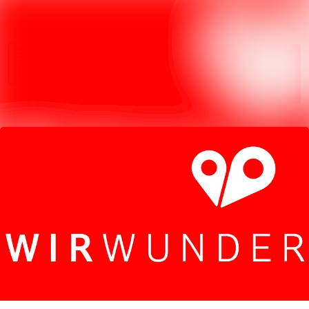
Im Newsroom su
Alle
Folgen
Meldungen
Nicht mehr
Mediengalerie
folgen
Kontakt