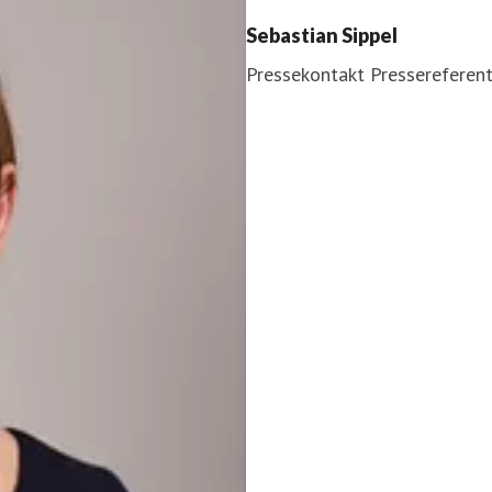
Sebastian Sippel
Pressekontakt
Pressereferen