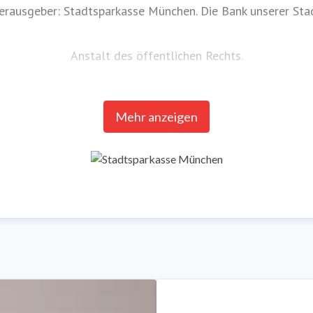
erausgeber: Stadtsparkasse München. Die Bank unserer Stad
Anstalt des öffentlichen Rechts.
Postanschrift: Sparkassenstraße 2, 80331 München
Mehr anzeigen
ericht München HRA 75459, Umsatzsteuer-ID-Nr. DE 129
Telefon 089 2167-0 ·
www.sskm.de
Datenschutz-Regelungen finden Sie unter www.sskm.de/dat