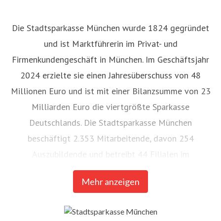
Die Stadtsparkasse München wurde 1824 gegründet
und ist Marktführerin im Privat- und
Firmenkundengeschäft in München. Im Geschäftsjahr
2024 erzielte sie einen Jahresüberschuss von 48
Millionen Euro und ist mit einer Bilanzsumme von 23
Milliarden Euro die viertgrößte Sparkasse
Deutschlands. Die Stadtsparkasse München
beschäftigt 2.353 Mitarbeitende, davon 254
Auszubildende und betreibt 44 Filialen im
Stadtgebiet. Im vergangenen Jahr hat sie für mehr als
Mehr anzeigen
300 gemeinnützige Projekte rund 3,1 Millionen Euro
gespendet:
Unser Engagement | Stadtsparkasse
München
. Stand: 31.12.2024