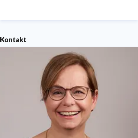
Herausgeber: Stadtsparkasse München. Die Bank
unserer Stadt.
Kontakt
Anstalt des öffentlichen Rechts.
Postanschrift: Sparkassenstraße 2, 80331 München
Amtsgericht München HRA 75459, Umsatzsteuer-ID-
Nr. DE 129272684
Telefon 089 2167-0 ·
www.sskm.de
Unsere Datenschutz-Regelungen finden Sie unter