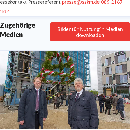
ressekontakt
Pressereferent
presse@sskm.de
089 2167
7314
Zugehörige
Bilder für Nutzung in Medien
Medien
downloaden