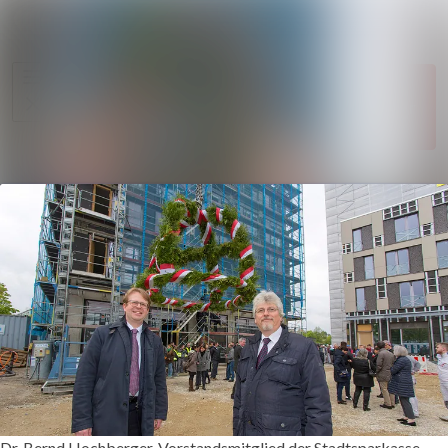
Im Newsroom su
Alle
Folgen
Meldungen
Nicht mehr
Mediengalerie
folgen
Kontakt
Dr. Bernd Hochberger, Vorstandsmitglied der Stadtsparkasse,