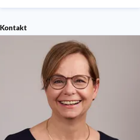
Herausgeber: Stadtsparkasse München. Die Bank
unserer Stadt.
Kontakt
Anstalt des öffentlichen Rechts.
Postanschrift: Sparkassenstraße 2, 80331 München
Amtsgericht München HRA 75459, Umsatzsteuer-ID-
Nr. DE 129272684
Telefon 089 2167-0 ·
www.sskm.de
Unsere Datenschutz-Regelungen finden Sie unter
www.sskm.de/datenschutz