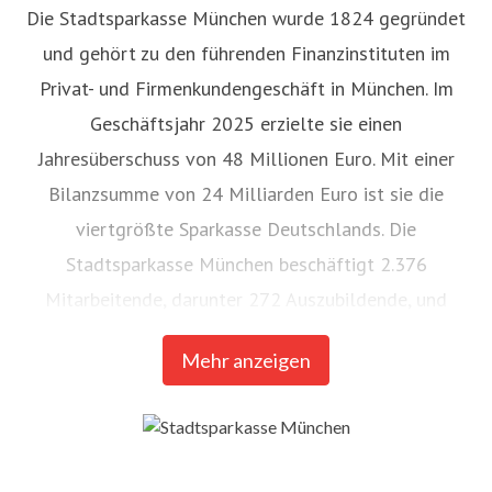
Die Stadtsparkasse München wurde 1824 gegründet
und gehört zu den führenden Finanzinstituten im
Privat- und Firmenkundengeschäft in München. Im
Geschäftsjahr 2025 erzielte sie einen
Jahresüberschuss von 48 Millionen Euro. Mit einer
Bilanzsumme von 24 Milliarden Euro ist sie die
viertgrößte Sparkasse Deutschlands. Die
Stadtsparkasse München beschäftigt 2.376
Mitarbeitende, darunter 272 Auszubildende, und
betreibt 41 Filialen im Stadtgebiet. Im vergangenen
Mehr anzeigen
Jahr unterstützte sie 257 gemeinnützige Projekte mit
mehr als drei Millionen Euro:
Unser Engagement |
Stadtsparkasse München
. Stand: 31.12.2025