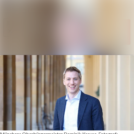
Im Newsroom su
Alle
Folgen
Meldungen
Nicht mehr
Mediengalerie
folgen
Kontakt
Münchens Oberbürgermeister Dominik Krause. Fotograf: