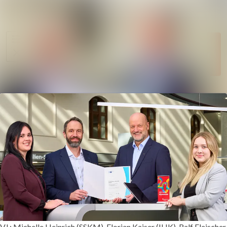
Im Newsroom su
Alle
Folgen
Meldungen
Nicht mehr
Mediengalerie
folgen
Kontakt
V.l.: Michelle Heinrich (SSKM), Florian Kaiser (IHK), Ralf Fleischer