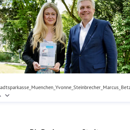
tadtsparkasse_Muenchen_Yvonne_Steinbrecher_Marcus_Betz