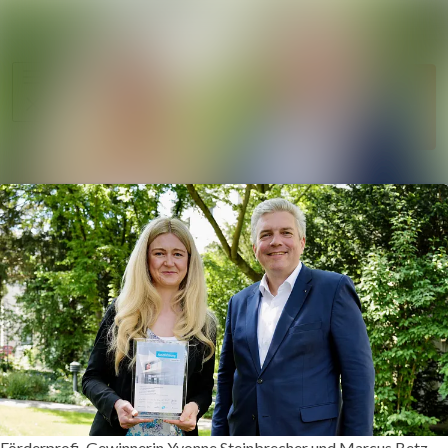
Im Newsroom su
Alle
Folgen
Meldungen
Nicht mehr
Mediengalerie
folgen
Kontakt
Förderprofi-Gewinnerin Yvonne Steinbrecher und Marcus Betz,