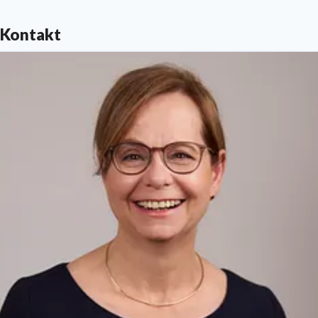
unserer Stadt.
Kontakt
Anstalt des öffentlichen Rechts.
Postanschrift: Sparkassenstraße 2, 80331 München
Amtsgericht München HRA 75459, Umsatzsteuer-ID-
Nr. DE 129272684
Telefon 089 2167-0 ·
www.sskm.de
Unsere Datenschutz-Regelungen finden Sie unter
www.sskm.de/datenschutz