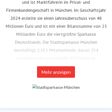
und ist Marktführerin im Privat- und
Firmenkundengeschäft in München. Im Geschäftsjahr
2024 erzielte sie einen Jahresüberschuss von 48
Millionen Euro und ist mit einer Bilanzsumme von 23
Milliarden Euro die viertgrößte Sparkasse
Deutschlands. Die Stadtsparkasse München
beschäftigt 2.353 Mitarbeitende, davon 254
Auszubildende und betreibt 44 Filialen im
Stadtgebiet. Im vergangenen Jahr hat sie für mehr als
Mehr anzeigen
300 gemeinnützige Projekte rund 3,1 Millionen Euro
gespendet:
Unser Engagement | Stadtsparkasse
München
. Stand: 31.12.2024
Herausgeber: Stadtsparkasse München. Die Bank