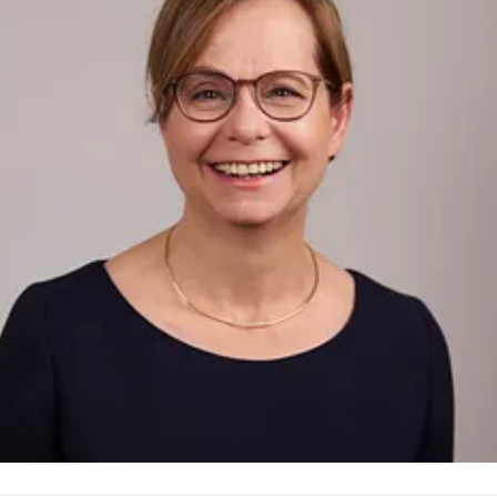
Postanschrift: Sparkassenstraße 2, 80331 München
Amtsgericht München HRA 75459, Umsatzsteuer-ID-
Nr. DE 129272684
Telefon 089 2167-0 ·
www.sskm.de
Unsere Datenschutz-Regelungen finden Sie unter
www.sskm.de/datenschutz