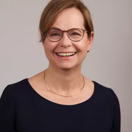
Kreditinstitut beschäftigt 2.010 Sparkassen-
Mitarbeiter und 242 Auszubildende (Alle Angaben für
2021).
Als Sparkasse engagiert sie sich in besonderem Maß
im gesellschaftlichen und kulturellen Bereich für
München. Zusammen mit betterplace.org betreibt sie
außerdem für Münchens Bürger eine Online-
Spendenplattform unter www.wirwunder.de/muenchen.
Herausgeber: Stadtsparkasse München. Die Bank
unserer Stadt.
Anstalt des öffentlichen Rechts.