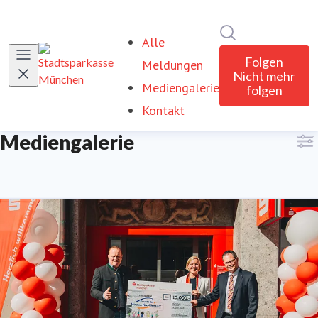
Im Newsroom su
Alle
Folgen
Meldungen
Nicht mehr
Mediengalerie
folgen
Kontakt
Mediengalerie