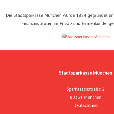
Die Stadtsparkasse München wurde 1824 gegründet un
Finanzinstituten im Privat- und Firmenkundenge
ornelia Klaila
ressekontakt
Leiterin Presse und Öffentlichkeitsarbeit
pres
7301
Stadtsparkasse München
Sparkassenstraße 2
80331 München
Deutschland
Webseite Stadtsparkasse Mün