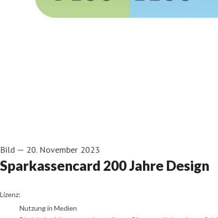
Bild
—
20. November 2023
Sparkassencard 200 Jahre Design
go to media item
Lizenz:
Nutzung in Medien