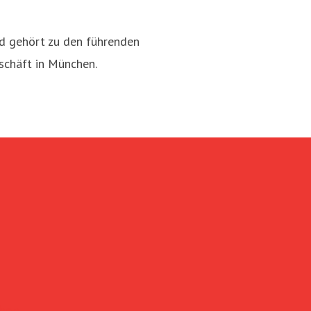
d gehört zu den führenden
schäft in München.
se@sskm.de
089 2167
chen