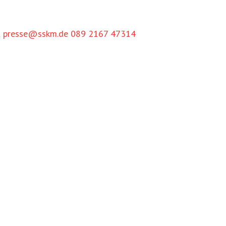
t
presse@sskm.de
089 2167 47314