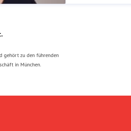
.
d gehört zu den führenden
schäft in München.
se@sskm.de
089 2167