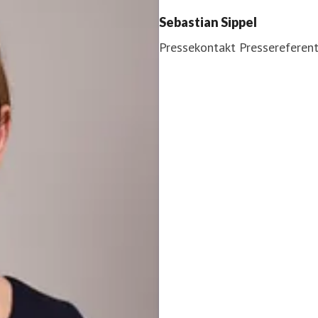
Sebastian Sippel
Pressekontakt
Pressereferen