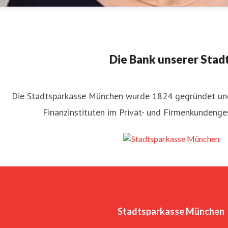
Die Bank unserer Stadt
Die Stadtsparkasse München wurde 1824 gegründet un
Finanzinstituten im Privat- und Firmenkundenge
ornelia Klaila
ressekontakt
Leiterin Presse und Öffentlichkeitsarbeit
pres
7301
Stadtsparkasse München