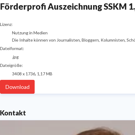
Förderprofi Auszeichnung SSKM 1.
go to media item
Lizenz:
Nutzung in Medien
Die Inhalte können von Journalisten, Bloggern, Kolumnisten, Sch
Dateiformat:
.jpg
Dateigröße:
3408 x 1736, 1,17 MB
Download
Kontakt